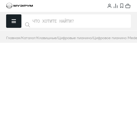
Главная
Каталог
Клавишные
Цифровые пианино
Цифровое пианино Mede