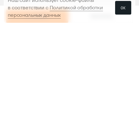
Наш сайт использует cookie-файлы
в соответствии с
Политикой обработки
ОК
персональных данных
В КОРЗИНУ
РАССРОЧКА
РАССРОЧКА
В КОРЗИНУ
Проконсультируем и поможем
с выбором
Предоставим инструменты в аренду,
чтобы было
легче сделать выбор перед
покупкой
Доставляем, устанавливаем
и настраиваем
инструмент