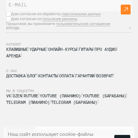
Даю согласие на обработку
персональных данных
Даю согласие на
получение рекламы
Продолжая, вы принимаете
пользовательское соглашение
БРЕНДЫ
КАТАЛОГ
КЛАВИШНЫЕ
УДАРНЫЕ
ОНЛАЙН-КУРСЫ
ГИТАРЫ
ПРО АУДИО
АРЕНДА
О НАС
ДОСТАВКА
БЛОГ
КОНТАКТЫ
ОПЛАТА
ГАРАНТИИ
ВОЗВРАТ
МЫ В СОЦСЕТЯХ
VK
DZEN
RUTUBE
YOUTUBE (ПИАНИНО)
YOUTUBE (БАРАБАНЫ)
TELEGRAM (ПИАНИНО)
TELEGRAM (БАРАБАНЫ)
© 2026 Музрум
Пользовательское соглашение
Политика обработки персональных
Наш сайт использует cookie-файлы
данных
Согласие на рекламу