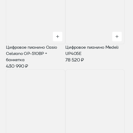
Цифровое пианино Casio
Цифровое пианино Medeli
Celviano GP-510BP +
UP405E
банкетка
78 520 ₽
430 990 ₽