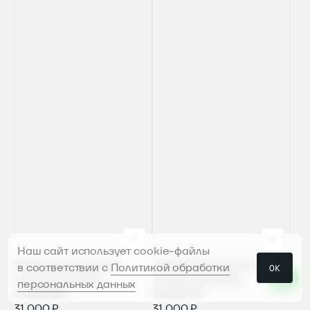
Наш сайт использует cookie-файлы
Электроакустическая
Электроакустическая
в соответствии с
Политикой обработки
ОК
гитара Enya NOVA
гитара Enya NOVA
персональных данных
GO/SP1.WH
GO/SP1.PK
31 000 ₽
31 000 ₽