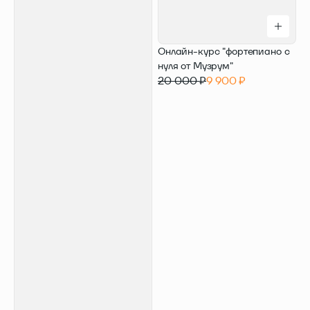
Онлайн-курс "фортепиано с
нуля от Музрум"
20 000 ₽
9 900 ₽