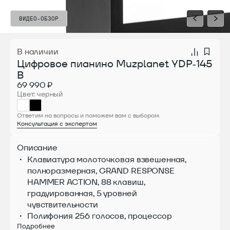
ВИДЕО-ОБЗОР
ВИДЕО-ОБЗОР
В наличии
Цифровое пианино Muzplanet YDP‑145
B
69 990 ₽
Цвет: черный
Ответим на вопросы и поможем вам с выбором.
Консультация с экспертом
Описание
Клавиатура молоточковая взвешенная,
полноразмерная, GRAND RESPONSE
HAMMER ACTION, 88 клавиш,
градуированная, 5 уровней
чувствительности
Полифония 256 голосов, процессор
Подробнее
European Spectral Composite DSP, 26