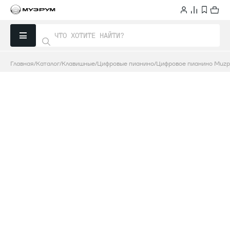
Главная
Каталог
Клавишные
Цифровые пианино
Цифровое пианино Muzp