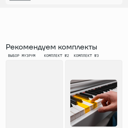
хорус, brilliance, DSP
Режим Дуэт, разделение клавиатуры,
наложение тембров, транспонирование,
метроном, USB-MIDI, Bluetooth, приложение
Casio Music Space (USB, Bluetooth)
Комплектация: регулируемая банкетка,
блок питания, блютус адаптер, инструкция
Рекомендуем комплекты
ВЫБОР МУЗРУМ
КОМПЛЕКТ №2
КОМПЛЕКТ №3