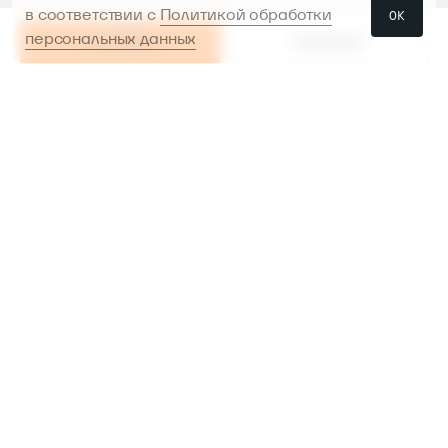
в соответствии с
Политикой обработки
ОК
персональных данных
В КОРЗИНУ
РАССРОЧКА
РАССРОЧКА
В КОРЗИНУ
Проконсультируем и поможем
с выбором
Предоставим инструменты в аренду,
чтобы было
легче сделать выбор перед
покупкой
Доставляем, устанавливаем
и настраиваем
инструмент