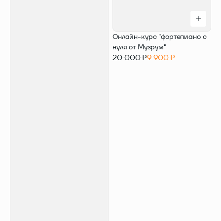
Онлайн-курс "фортепиано с
нуля от Музрум"
20 000 ₽
9 900 ₽