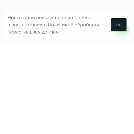
Наш сайт использует cookie-файлы
в соответствии с
Политикой обработки
ОК
персональных данных
Проконсультируем и поможем
с выбором
Предоставим инструменты в аренду,
чтобы было
легче сделать выбор перед
покупкой
Доставляем, устанавливаем
и настраиваем
инструмент