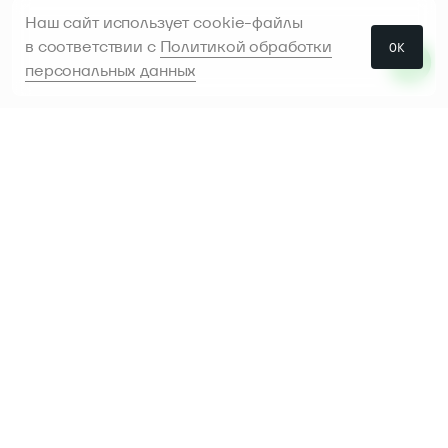
Наш сайт использует cookie-файлы
в соответствии с
Политикой обработки
ОК
персональных данных
Проконсультируем и поможем
с выбором
Предоставим инструменты в аренду,
чтобы было
легче сделать выбор перед
покупкой
Доставляем, устанавливаем
и настраиваем
инструмент