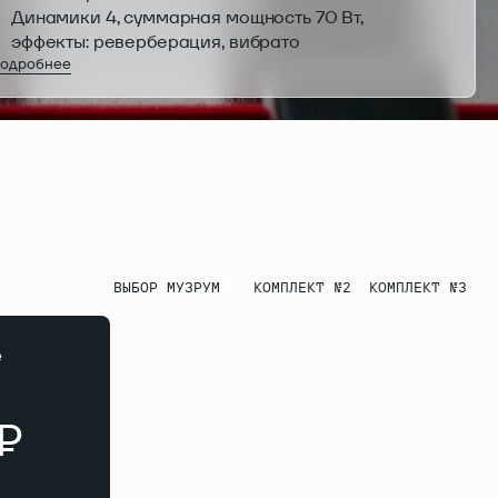
Динамики 4, суммарная мощность 70 Вт,
эффекты: реверберация, вибрато
одробнее
Наложение тембров, режим Дуэт, разделение
клавиатуры, автоаккомпанемент,
транспонирование, метроном, Bluetooth, MIDI
Комплектация: цифровое пианино, подставка,
три педали, подставка для нот, адаптер,
инструкция, гарантийный талон
ВЫБОР МУЗРУМ
КОМПЛЕКТ №2
КОМПЛЕКТ №3
е
 ₽