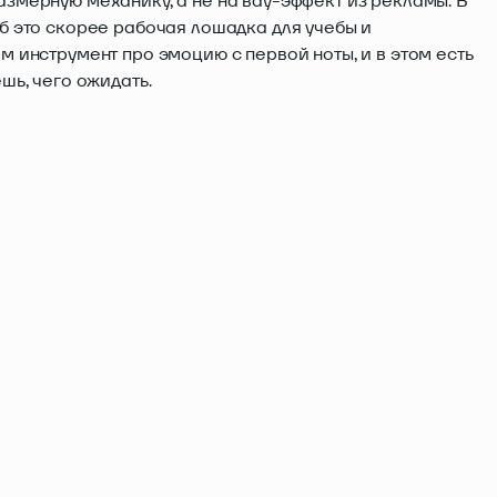
азмерную механику, а не на вау-эффект из рекламы. В
уб это скорее рабочая лошадка для учебы и
м инструмент про эмоцию с первой ноты, и в этом есть
ешь, чего ожидать.