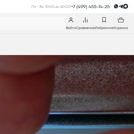
+7 (499) 455-14-25
Пн - Вс 10:00 до 20:00
Войти
Сравнение
Избранное
Корзина
БАС-ГИТАРЫ
ПОПУЛЯРНЫЕ ТОВАРЫ
Электронные барабаны Nux DM-
110
В КОРЗИНУ
В КОРЗИНУ
Цифровое пианино Casio Privia
PX-770 WE
В КОРЗИНУ