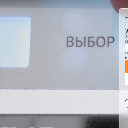
Н
7
Ц
О
К
О