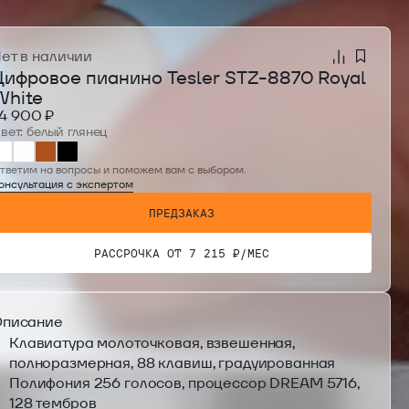
В КОРЗИНУ
ет в наличии
Цифровое пианино Tesler STZ-8870 Royal
White
4 900 ₽
вет: белый глянец
тветим на вопросы и поможем вам с выбором.
онсультация с экспертом
ПРЕДЗАКАЗ
ПРЕДЗАКАЗ
РАССРОЧКА ОТ 7 215 ₽/МЕС
РАССРОЧКА ОТ 7 215 ₽/МЕС
писание
Клавиатура молоточковая, взвешенная,
полноразмерная, 88 клавиш, градуированная
Полифония 256 голосов, процессор DREAM 5716,
128 тембров