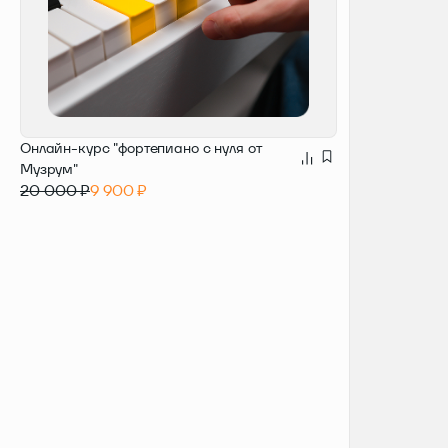
В КОРЗИНУ
Онлайн-курс "фортепиано с нуля от
Музрум"
20 000 ₽
9 900 ₽