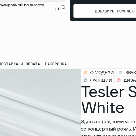
В КОРЗИНУ
гулировкой по высоте
ДОБАВИТЬ КОМПЛЕК
ДОБАВИТЬ КОМПЛЕК
ДОСТАВКА И ОПЛАТА
РАССРОЧКА
О МОДЕЛИ
ЗВУК
ФУНКЦИИ
ДИЗ
Tesler 
White
Здесь перед нами чест
за концертный рояль. 