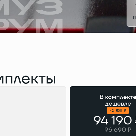
П
мплекты
В комплект
дешевле
-2 500 ₽
94 190
96 690 ₽