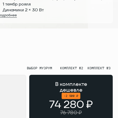
1 тембр рояля
Динамики 2 × 30 Вт
одробнее
Bluetooth, USB-MIDI, линейный вход и линейный
выход, 2 выхода на наушники
Комплектация: деревянная стойка с
трёхпедальным блоком, крепеж, инструкция
ВЫБОР МУЗРУМ
КОМПЛЕКТ №2
КОМПЛЕКТ №3
В комплекте
дешевле
-2 500 ₽
74 280 ₽
76 780 ₽