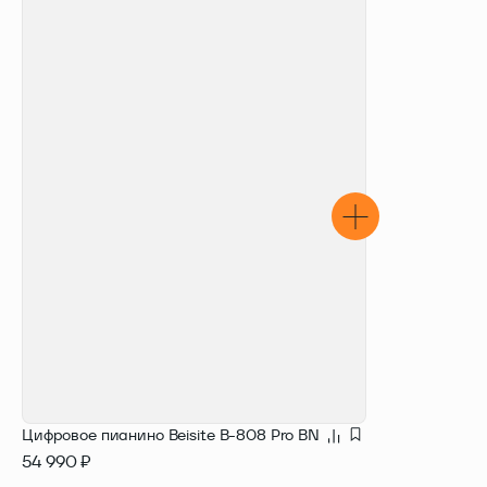
В КОРЗИНУ
Цифровое пианино Beisite B-808 Pro BN
54 990 ₽