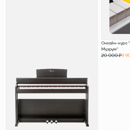
Онлайн-курс "
Музрум"
20 000 ₽
9 9