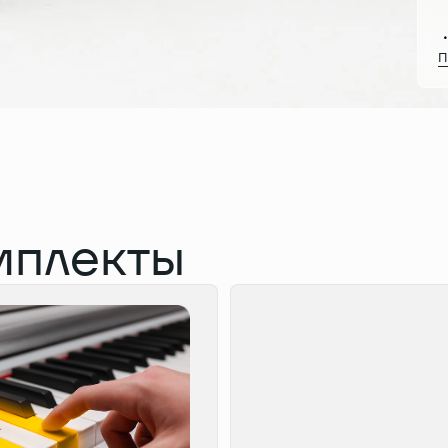
П
мплекты