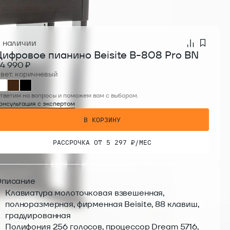
В КОРЗИНУ
 наличии
Цифровое пианино Beisite B-808 Pro BN
4 990 ₽
вет: коричневый
тветим на вопросы и поможем вам с выбором.
онсультация с экспертом
В КОРЗИНУ
В КОРЗИНУ
РАССРОЧКА ОТ 5 297 ₽/МЕС
РАССРОЧКА ОТ 5 297 ₽/МЕС
писание
Клавиатура молоточковая взвешенная,
полноразмерная, фирменная Beisite, 88 клавиш,
градуированная
Полифония 256 голосов, процессор Dream 5716,