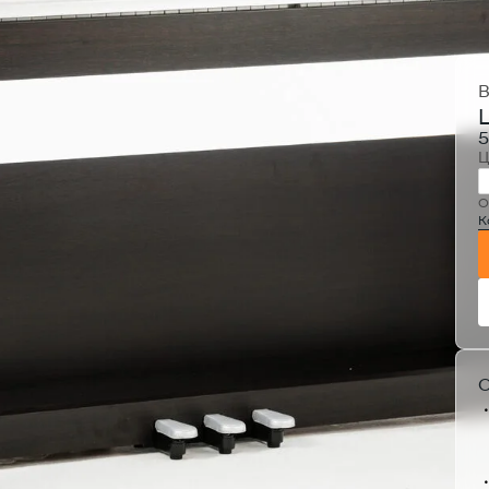
В
5
Ц
О
К
О