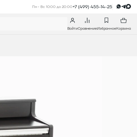
+7 (499) 455-14-25
Пн - Вс 10:00 до 20:00
Войти
Сравнение
Избранное
Корзина
БАС-ГИТАРЫ
ПОПУЛЯРНЫЕ ТОВАРЫ
Электронные барабаны Nux DM-
110
В КОРЗИНУ
В КОРЗИНУ
Цифровое пианино Casio Privia
PX-770 WE
В КОРЗИНУ