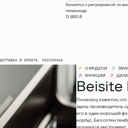
В КОРЗИНУ
Банкетка с регулировкой по вы
палисандр
11 890 ₽
ДОСТАВКА И ОПЛАТА
РАССРОЧКА
О МОДЕЛИ
ЗВУК
ФУНКЦИИ
ДИЗ
Beisite
Поначалу кажется, что
здесь производитель с
его в один хороший фо
корпус. Без сотен темб
получился инструмент,